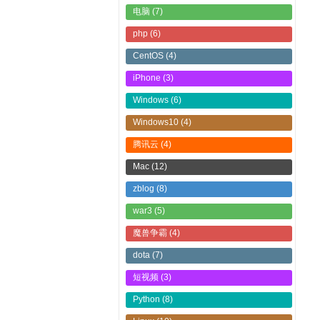
电脑
(7)
php
(6)
CentOS
(4)
iPhone
(3)
Windows
(6)
Windows10
(4)
腾讯云
(4)
Mac
(12)
zblog
(8)
war3
(5)
魔兽争霸
(4)
dota
(7)
短视频
(3)
Python
(8)