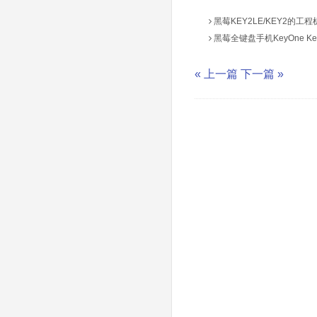
黑莓KEY2LE/KEY2的工
黑莓全键盘手机KeyOne K
« 上一篇
下一篇 »