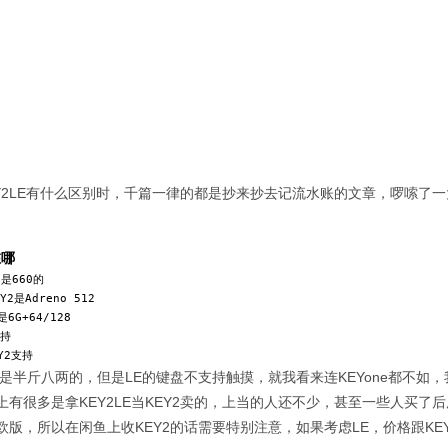
EY2LE有什么区别时，千篇一律的都是抄来抄去记流水账的文章，啰嗦了
在哪
是660的

Y2是Adreno 512

6G+64/128

持

Y2支持
e配置是半斤八两的，但是LE的键盘不支持触摸，就我看来连KEYone都不
有很多是拿KEY2LE当KEY2卖的，上当的人还不少，甚至一些人买了
版，所以在闲鱼上收KEY2的话需要特别注意，如果考虑LE，价格跟KEY