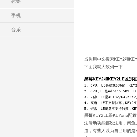
标签
手机
音乐
当你用中文搜索KEY2和K
下面我就大致列一下
黑莓KEY2和KEY2LE区别
1. CPU, LE是骁龙636的，KEY2
2. GPU，LE是Adreno 509，KE
3. 内存，LE是4G+32/64,KEY2是
4. 充电，LE不支持快充，KEY2支
5. 键盘，LE键盘不支持触摸，KE
黑莓KEY2LE跟KEYon
法滑动功能都没法用，闲鱼上
道，有些人以为自己用的是欧