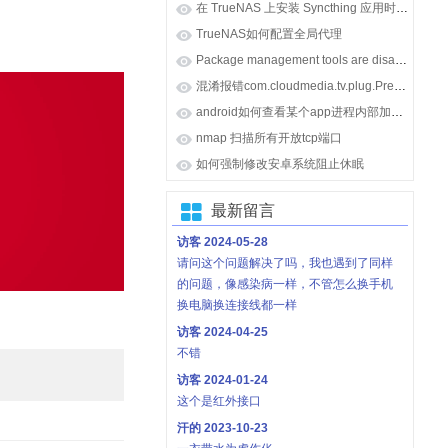
在 TrueNAS 上安装 Syncthing 应用时报错 [ENOENT] Unable to locate 'syncthing'
TrueNAS如何配置全局代理
Package management tools are disabled on TrueNAS appliances.
混淆报错com.cloudmedia.tv.plug.PreLoadPlug: can't find referenced class java.lang.invoke.MethodHandle
android如何查看某个app进程内部加载的so库
nmap 扫描所有开放tcp端口
如何强制修改安卓系统阻止休眠
最新留言
访客
2024-05-28
请问这个问题解决了吗，我也遇到了同样
的问题，像感染病一样，不管怎么换手机
换电脑换连接线都一样
访客
2024-04-25
不错
访客
2024-01-24
这个是红外接口
汗的
2023-10-23