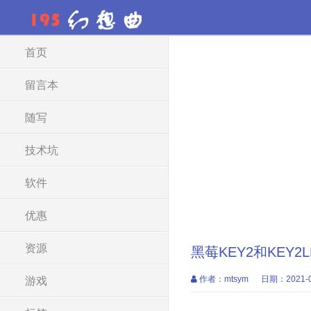
首页
留言本
随写
技术坑
软件
优惠
资源
黑莓KEY2和KEY
作者：mtsym
日期：2021-0
游戏