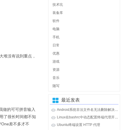
技术坑
装备库
软件
电脑
手机
日常
优惠
一大堆没有说到重点，
游戏
资源
音乐
随写
最近发表
如，我做的可可拼音输入
Android系统非法文件名无法删除解决办法
后用了很长时间都不知
Linux在bashrc中动态配置终端代理开启和关闭
One差不多才不
Ubuntu终端设置 HTTP 代理