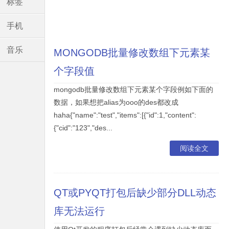
标签
手机
音乐
MONGODB批量修改数组下元素某
个字段值
mongodb批量修改数组下元素某个字段例如下面的
数据，如果想把alias为ooo的des都改成
haha{"name":"test","items":[{"id":1,"content":
{"cid":"123","des...
阅读全文
QT或PYQT打包后缺少部分DLL动态
库无法运行