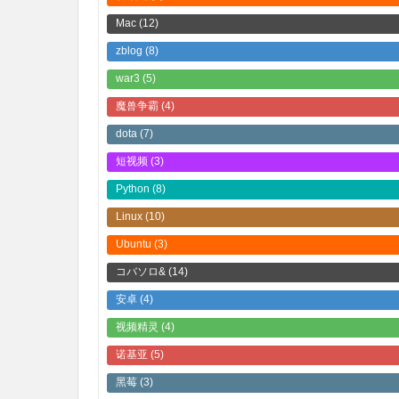
Mac
(12)
zblog
(8)
war3
(5)
魔兽争霸
(4)
dota
(7)
短视频
(3)
Python
(8)
Linux
(10)
Ubuntu
(3)
コバソロ&
(14)
安卓
(4)
视频精灵
(4)
诺基亚
(5)
黑莓
(3)