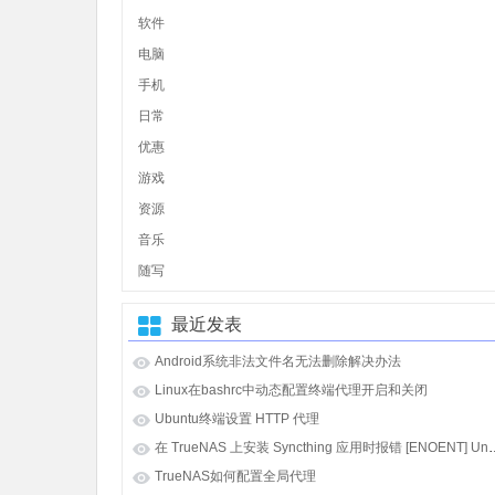
软件
电脑
手机
日常
优惠
游戏
资源
音乐
随写
最近发表
Android系统非法文件名无法删除解决办法
Linux在bashrc中动态配置终端代理开启和关闭
Ubuntu终端设置 HTTP 代理
在 TrueNAS 上安装 Syncthing 应用时报错 [E
TrueNAS如何配置全局代理