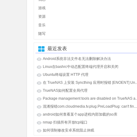
游戏
资源
音乐
随写
最近发表
Android系统非法文件名无法删除解决办法
Linux在bashrc中动态配置终端代理开启和关闭
Ubuntu终端设置 HTTP 代理
在 TrueNAS 上安装 Syncthing 应用时报错 [E
TrueNAS如何配置全局代理
Package management tools
混淆报错com.cloudmedia.tv.plug.PreLoadPlug: can't find referenced class java.lang.i
android如何查看某个app进程内部加载的so库
nmap 扫描所有开放tcp端口
如何强制修改安卓系统阻止休眠