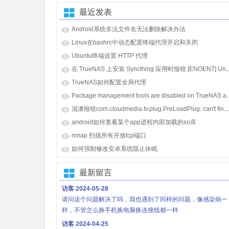
最近发表
Android系统非法文件名无法删除解决办法
Linux在bashrc中动态配置终端代理开启和关闭
Ubuntu终端设置 HTTP 代理
在 TrueNAS 上安装 Syncthing 应用时报错 [E
TrueNAS如何配置全局代理
Package management tools
混淆报错com.cloudmedia.tv.plug.PreLoadPlug: can't find referenced class java.lang.i
android如何查看某个app进程内部加载的so库
nmap 扫描所有开放tcp端口
如何强制修改安卓系统阻止休眠
最新留言
访客
2024-05-28
请问这个问题解决了吗，我也遇到了同样的问题，像感染病一
样，不管怎么换手机换电脑换连接线都一样
访客
2024-04-25