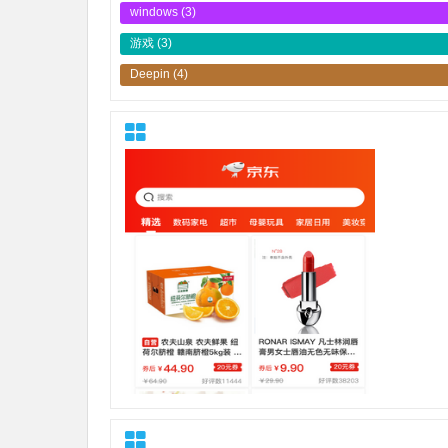
windows
(3)
游戏
(3)
Deepin
(4)