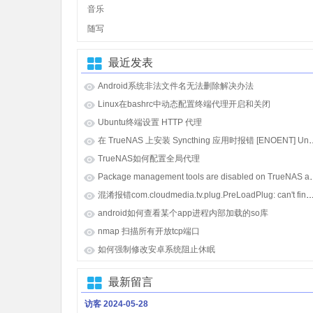
音乐
随写
最近发表
Android系统非法文件名无法删除解决办法
Linux在bashrc中动态配置终端代理开启和关闭
Ubuntu终端设置 HTTP 代理
在 TrueNAS 上安装 Syncthing 应用时报错 [E
TrueNAS如何配置全局代理
Package management tools
混淆报错com.cloudmedia.tv.plug.PreLoadPlug: can't find referenced class java.lang.i
android如何查看某个app进程内部加载的so库
nmap 扫描所有开放tcp端口
如何强制修改安卓系统阻止休眠
最新留言
访客
2024-05-28