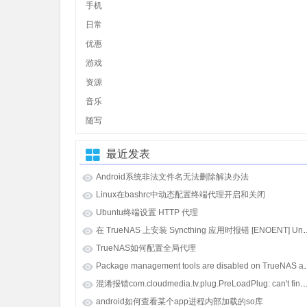
手机
日常
优惠
游戏
资源
音乐
随写
最近发表
Android系统非法文件名无法删除解决办法
Linux在bashrc中动态配置终端代理开启和关闭
Ubuntu终端设置 HTTP 代理
在 TrueNAS 上安装 Syncthing 应用时报错 [E
TrueNAS如何配置全局代理
Package management tools
混淆报错com.cloudmedia.tv.plug.PreLoadPlug: can't find referenced class java.lang.i
android如何查看某个app进程内部加载的so库