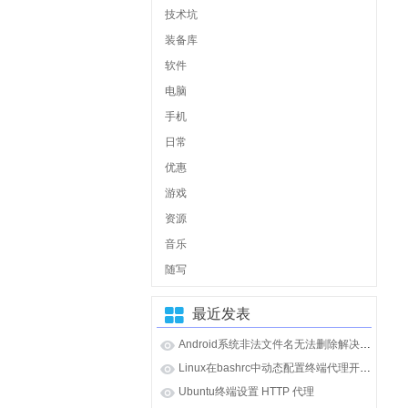
技术坑
装备库
软件
电脑
手机
日常
优惠
游戏
资源
音乐
随写
最近发表
Android系统非法文件名无法删除解决办法
Linux在bashrc中动态配置终端代理开启和关闭
Ubuntu终端设置 HTTP 代理