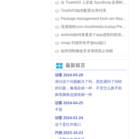
在 TrueNAS 上安装 Syncthing 应用时报错 [ENOENT] Unable to locate 'syncthing'
TrueNAS如何配置全局代理
Package management tools are disabled on TrueNAS appliances.
混淆报错com.cloudmedia.tv.plug.PreLoadPlug: can't find referenced class java.lang.invoke.MethodHandle
android如何查看某个app进程内部加载的so库
nmap 扫描所有开放tcp端口
如何强制修改安卓系统阻止休眠
最新留言
访客
2024-05-28
请问这个问题解决了吗，我也遇到了同样
的问题，像感染病一样，不管怎么换手机
换电脑换连接线都一样
访客
2024-04-25
不错
访客
2024-01-24
这个是红外接口
汗的
2023-10-23