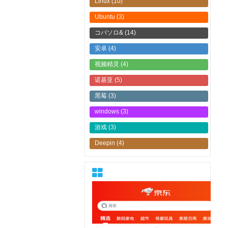
Linux
(10)
Ubuntu
(3)
コバソロ&
(14)
安卓
(4)
视频精灵
(4)
诺基亚
(5)
黑莓
(3)
windows
(3)
游戏
(3)
Deepin
(4)