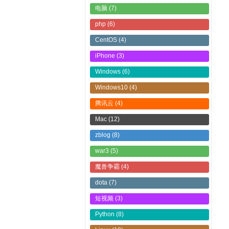
电脑
(7)
php
(6)
CentOS
(4)
iPhone
(3)
Windows
(6)
Windows10
(4)
腾讯云
(4)
Mac
(12)
zblog
(8)
war3
(5)
魔兽争霸
(4)
dota
(7)
短视频
(3)
Python
(8)