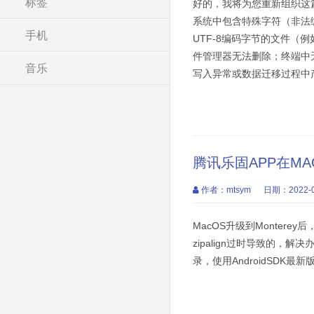
标签
好的，我将为您重新组织这篇
系统中包含特殊字符（非法编码
手机
UTF-8编码字节的文件（例
件管理器无法删除；终端中
音乐
写入异常或数据迁移过程中产生
腾讯乐固APP在MA
作者：mtsym
日期：2022-0
MacOS升级到Monter
zipalign过时导致的，解决办法就是打开
录，使用AndroidSDK最新版本的