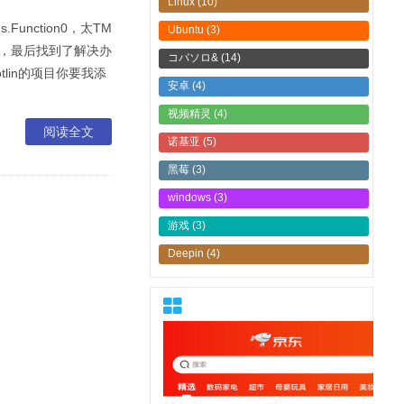
Linux
(10)
Function0，太TM
Ubuntu
(3)
后，最后找到了解决办
コバソロ&
(14)
到Kotlin的项目你要我添
安卓
(4)
视频精灵
(4)
阅读全文
诺基亚
(5)
黑莓
(3)
windows
(3)
游戏
(3)
Deepin
(4)