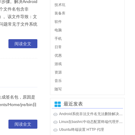
骤。解决Android
技术坑
一个文件名包含非
装备库
字符）。该文件导致：文
软件
类问题常见于文件系统
电脑
手机
阅读全文
日常
优惠
游戏
资源
音乐
随写
没有生成签名包，原因是
最近发表
ts/Home/jre/bin目
Android系统非法文件名无法删除解决办法
Linux在bashrc中动态配置终端代理开启和关闭
阅读全文
Ubuntu终端设置 HTTP 代理