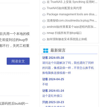
在 TrueNAS 上安装 Syncthing 应用时报错 [ENOENT] Unable to locate 'syncthing'
TrueNAS如何配置全局代理
Package management tools are disabled on TrueNAS appliances.
混淆报错com.cloudmedia.tv.plug.PreLoadPlug: can't find referenced class java.lang.invoke.MethodHandle
android如何查看某个app进程内部加载的so库
nmap 扫描所有开放tcp端口
个项目共用一个本地的模
如何强制修改安卓系统阻止休眠
前提到过的bug停
aches都不行，关闭工程重
最新留言
访客
2024-05-28
阅读全文
请问这个问题解决了吗，我也遇到了同样
的问题，像感染病一样，不管怎么换手机
换电脑换连接线都一样
访客
2024-04-25
不错
访客
2024-01-24
这个是红外接口
汗的
2023-10-23
码然后build的一