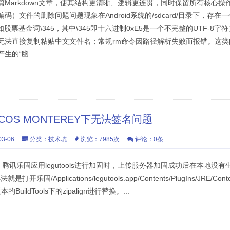
Markdown文章，使其结构更清晰、逻辑更连贯，同时保留所有核心操作步
）文件的删除问题问题现象在Android系统的/sdcard/目录下，存在
如股票基金词\345，其中\345即十六进制0xE5是一个不完整的UTF-8
无法直接复制粘贴中文文件名；常规rm命令因路径解析失败而报错。这
的“幽...
COS MONTEREY下无法签名问题
3-06
分类：
技术坑
浏览：7985次
评论：0条
ey后，腾讯乐固应用legutools进行加固时，上传服务器加固成功后在本地
乐固/Applications/legutools.app/Contents/PlugIns/JRE/Conten
BuildTools下的zipalign进行替换。...