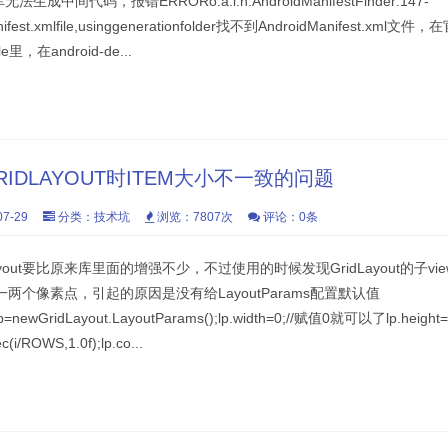
个库无法生成中间代码，报错ERRORo.a.i.h.AndroidManifestFinder:147-
Manifest.xmlfile,usinggenerationfolder找不到AndroidManifest.xml
e里，在android-de...
RIDLAYOUT时ITEM大小不一致的问题
7-29
分类：
技术坑
浏览：7807次
评论：0条
dLayout要比原来库里面的增强不少，不过使用的时候发现GridLayout的子
一两个像素点，引起的原因是没有给LayoutParams配置默认值
slp=newGridLayout.LayoutParams();lp.width=0;//赋值0就可以了lp.hei
(i/ROWS,1.0f);lp.co...