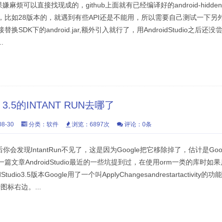
嫌麻烦可以直接找现成的，github上面就有已经编译好的android-hidde
比如28版本的，就遇到有些API还是不能用，所以需要自己测试一下另外记得
SDK下的android.jar,额外引入就行了，用AndroidStudio之后
.
O 3.5的INTANT RUN去哪了
8-30
分类：
软件
浏览：6897次
评论：0条
3.5之后你会发现IntantRun不见了，这是因为Google把它移除掉了，估计是G
章AndroidStudio最近的一些坑提到过，在使用orm一类的库时如果启用了
dio3.5版本Google用了一个叫ApplyChangesandrestartactivity
行图标右边。...