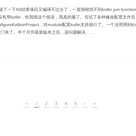
一下AS结果项目又编译不过去了，一直报错找不到kotlin.jvm.functions.
，没有用kotlin，给我报这个错误，我真的服了。尝试了各种修改配置文件
ConfigureKotlininProject，对module配置kotlin支持就行了。一个没用用
袋被门夹了。半个月升级新版本之后，该问题解决。...
‹‹
1
2
3
4
5
›
››