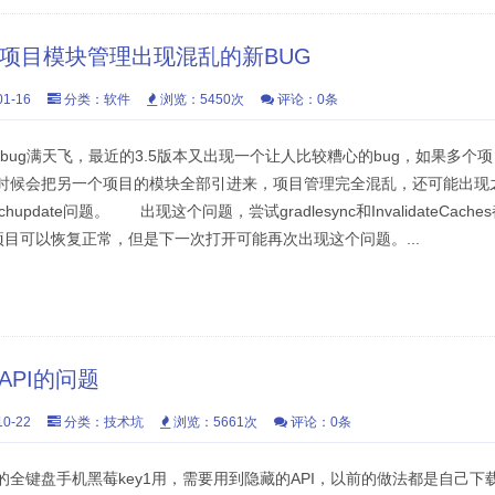
DIO项目模块管理出现混乱的新BUG
1-16
分类：
软件
浏览：5450次
评论：0条
直都是bug满天飞，最近的3.5版本又出现一个让人比较糟心的bug，如果多
时候会把另一个项目的模块全部引进来，项目管理完全混乱，还可能出现之
tobatchupdate问题。 出现这个问题，尝试gradlesync和InvalidateC
dle打开项目可以恢复正常，但是下一次打开可能再次出现这个问题。...
API的问题
0-22
分类：
技术坑
浏览：5661次
评论：0条
全键盘手机黑莓key1用，需要用到隐藏的API，以前的做法都是自己下载源