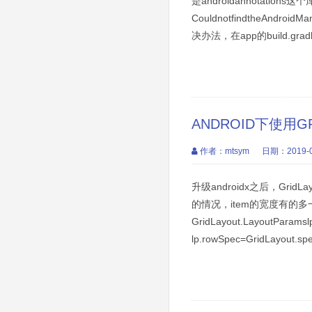
是androidannotations这
CouldnotfindtheAndroid
决办法，在app的build.gradl
ANDROID下使用G
作者：mtsym
日期：2019-0
升级androidx之后，Gri
的情况，item的宽度有的多
GridLayout.LayoutParam
lp.rowSpec=GridLayout.spec