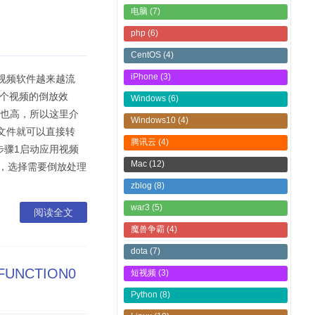
电脑
(7)
php
(6)
CentOS
(4)
iPhone
(3)
视频软件越来越流
一个视频的倒放效
Windows
(6)
度也高，所以这里介
Windows10
(4)
文件就可以直接转
腾讯云
(4)
8方法/步骤1启动应用视频
Mac
(12)
，选择需要倒放处理
zblog
(8)
war3
(5)
阅读全文
魔兽争霸
(4)
dota
(7)
FUNCTION0
短视频
(3)
Python
(8)