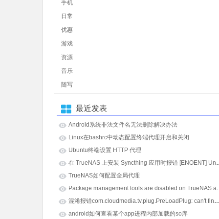
手机
日常
优惠
游戏
资源
音乐
随写
最近发表
Android系统非法文件名无法删除解决办法
Linux在bashrc中动态配置终端代理开启和关闭
Ubuntu终端设置 HTTP 代理
在 TrueNAS 上安装 Syncthing 应用时报错 [E
TrueNAS如何配置全局代理
Package management tools
混淆报错com.cloudmedia.tv.plug.PreLoadPlug: can't find referenced class java.lang.i
android如何查看某个app进程内部加载的so库