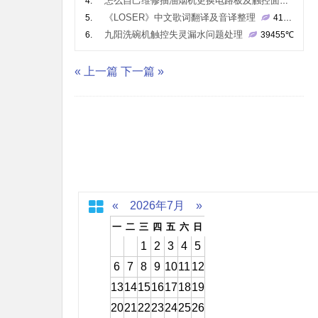
怎么自己维修抽油烟机更换电路板及触控面板
4.
43
《LOSER》中文歌词翻译及音译整理
5.
41304
℃
九阳洗碗机触控失灵漏水问题处理
6.
39455
℃
« 上一篇
下一篇 »
«
2026年7月
»
一
二
三
四
五
六
日
1
2
3
4
5
6
7
8
9
10
11
12
13
14
15
16
17
18
19
20
21
22
23
24
25
26