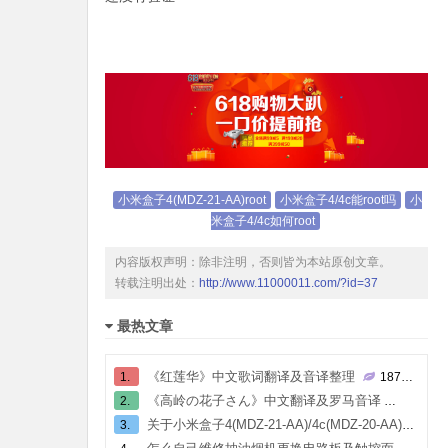
小米盒子4(MDZ-21-AA)root
小米盒子4/4c能root吗
小
米盒子4/4c如何root
内容版权声明：除非注明，否则皆为本站原创文章。
转载注明出处：
http://www.11000011.com/?id=37
最热文章
《红莲华》中文歌词翻译及音译整理
1.
187799
℃
《高岭の花子さん》中文翻译及罗马音译
2.
80675
关于小米盒子4(MDZ-21-AA)/4c(MDZ-20-AA)的root
3.