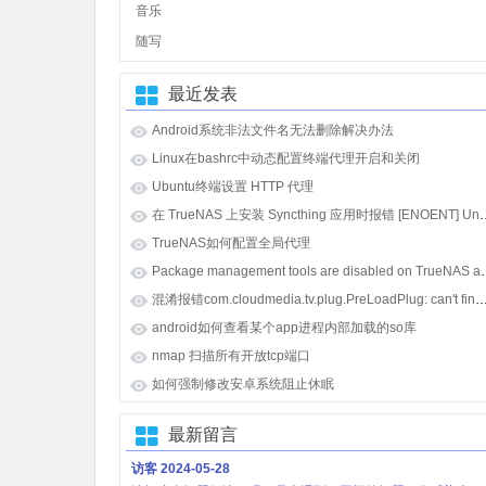
音乐
随写
最近发表
Android系统非法文件名无法删除解决办法
Linux在bashrc中动态配置终端代理开启和关闭
Ubuntu终端设置 HTTP 代理
在 TrueNAS 上安装 Syncthing 应用时报错 [E
TrueNAS如何配置全局代理
Package management tools
混淆报错com.cloudmedia.tv.plug.PreLoadPlug: can't find referenced class java.lang.i
android如何查看某个app进程内部加载的so库
nmap 扫描所有开放tcp端口
如何强制修改安卓系统阻止休眠
最新留言
访客
2024-05-28