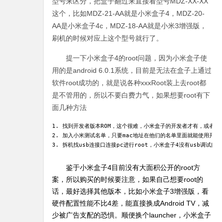
型号来区分，把盒子翻过来直接看型号MDZ-XX-XX
这个，比如MDZ-21-AA就是小米盒子4，MDZ-20-
AA是小米盒子4c，MDZ-18-AA就是小米3增强版，
刷机的时候对应上这个型号就行了。
提一下小米盒子4的root问题，因为小米盒子使
用的是android 6.0.1系统，目前是无法在盒子上通过
软件root成功的，就是说各种xxxRoot装上去root都
是不管用的，所以不要白费力气，如果想要root有下
面几种方法
1. 找到开发者版本ROM，这个很难，小米盒子的开发者才有，或者跟
2. 加入小米测试名单，只要mac地址在他们的名单里面就能使用开发者R
3. 拆机找usb连接口连接pc进行root，小米盒子4没有usb调试口，
鉴于小米盒子4目前没有大面积公开的root方
案，所以购买的时候要注意，如果自己想要root的
话，最好选择其他版本，比如小米盒子3增强版，看
硬件配置性能不比4差，能直接换成Android TV，减
少被广告支配的恐惧。顺便换个launcher，小米盒子