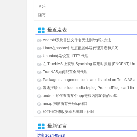
音乐
随写
最近发表
Android系统非法文件名无法删除解决办法
Linux在bashrc中动态配置终端代理开启和关闭
Ubuntu终端设置 HTTP 代理
在 TrueNAS 上安装 Syncthing 应用时报错 [E
TrueNAS如何配置全局代理
Package management tools
混淆报错com.cloudmedia.tv.plug.PreLoadPlug: can't find referenced class java.lang.i
android如何查看某个app进程内部加载的so库
nmap 扫描所有开放tcp端口
如何强制修改安卓系统阻止休眠
最新留言
访客
2024-05-28