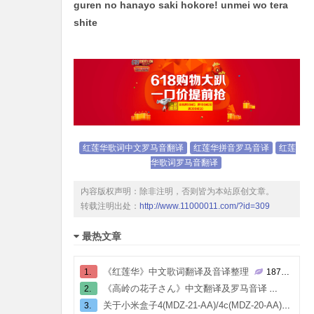
guren no hanayo saki hokore! unmei wo tera
shite
红莲华歌词中文罗马音翻译
红莲华拼音罗马音译
红莲
华歌词罗马音翻译
内容版权声明：除非注明，否则皆为本站原创文章。
转载注明出处：
http://www.11000011.com/?id=309
最热文章
《红莲华》中文歌词翻译及音译整理
1.
187804
℃
《高岭の花子さん》中文翻译及罗马音译
2.
80677
关于小米盒子4(MDZ-21-AA)/4c(MDZ-20-AA)的root
3.