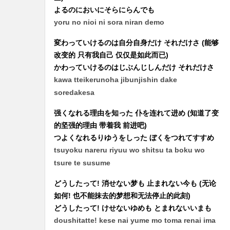
よるのにおいにそらにらんでも
yoru no nioi ni sora niran demo
変わっていけるのは自分自身だけ それだけさ (能够
改变的 只有我自己 仅仅是如此而已)
かわっていけるのはじぶんじしんだけ それだけさ
kawa tteikerunoha jibunjishin dake
soredakesa
强くなれる理由を知った 仆を连れて进め (知道了变
的坚强的理由 带着我 前进吧)
つよくなれるりゆうをしった ぼくをつれてすすめ
tsuyoku nareru riyuu wo shitsu ta boku wo
tsure te susume
どうしたって! 消せない梦も 止まれない今も (无论
如何! 也不能抹去的梦想和无法停止的此刻)
どうしたって! けせないゆめも とまれないいまも
doushitatte! kese nai yume mo toma renai ima