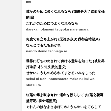
mo
谁かのために强くなれるなら (如果是为了谁而变强
的话)
だれかのためにつよくなれるなら
dareka notameni tsuyoku narerunara
何度でも立ち上がれ (无论多少次 我都会站起来)
なんどでもたちあがれ
nando demo tachiaga re
世界に打ちのめされて负ける意味を知った (被世界
打垮后 才知道失败的意义)
せかいにうちのめされてまけるいみをしった
sekai ni uchi nomesarete make ru imi wo
shitsu ta
红莲の华よ咲き夸れ! 运命を照らして (红莲之花啊
盛开吧! 将命运照亮)
ぐれんのはなよさきほこれ! うんめいをてらして