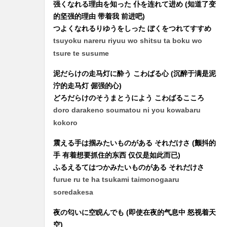
强くなれる理由を知った 仆を连れて进め (知道了变
的坚强的理由 带着我 前进吧)
つよくなれるりゆうをしった ぼくをつれてすすめ
tsuyoku nareru riyuu wo shitsu ta boku wo
tsure te susume
泥だらけの走马灯に酔う こわばる心 (沉醉于满是泥
泞的走马灯 倔强的心)
どろだらけのそうまとうによう こわばるこころ
doro darakeno soumatou ni you kowabaru
kokoro
震える手は掴みたいものがある それだけさ (颤抖的
手 有着想要抓住的东西 仅仅是如此而已)
ふるえるてはつかみたいものがある それだけさ
furue ru te ha tsukami taimonogaaru
soredakesa
夜の匂いに空睨んでも (即使在夜的气息中 怒视着天
空)