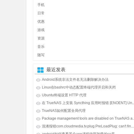
手机
日常
优惠
游戏
资源
音乐
随写
最近发表
Android系统非法文件名无法删除解决办法
Linux在bashrc中动态配置终端代理开启和关闭
Ubuntu终端设置 HTTP 代理
在 TrueNAS 上安装 Syncthing 应用时报错 [E
TrueNAS如何配置全局代理
Package management tools
混淆报错com.cloudmedia.tv.plug.PreLoadPlug: can't find referenced class java.lang.i
android如何查看某个app进程内部加载的so库