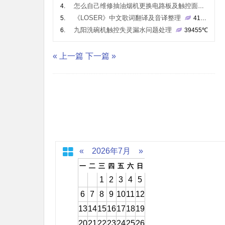
怎么自己维修抽油烟机更换电路板及触控面板
4.
43
《LOSER》中文歌词翻译及音译整理
5.
41305
℃
九阳洗碗机触控失灵漏水问题处理
6.
39455
℃
« 上一篇
下一篇 »
«
2026年7月
»
一
二
三
四
五
六
日
1
2
3
4
5
6
7
8
9
10
11
12
13
14
15
16
17
18
19
20
21
22
23
24
25
26