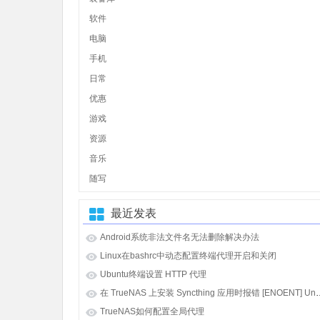
软件
电脑
手机
日常
优惠
游戏
资源
音乐
随写
最近发表
Android系统非法文件名无法删除解决办法
Linux在bashrc中动态配置终端代理开启和关闭
Ubuntu终端设置 HTTP 代理
在 TrueNAS 上安装 Syncthing 应用时报错 [E
TrueNAS如何配置全局代理