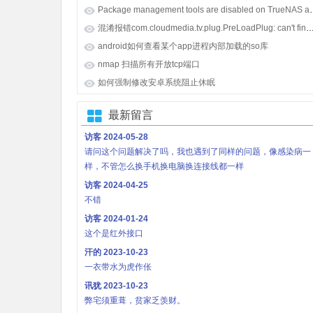
Package management tools
混淆报错com.cloudmedia.tv.plug.PreLoadPlug: can't find referenced class java.lang.i
android如何查看某个app进程内部加载的so库
nmap 扫描所有开放tcp端口
如何强制修改安卓系统阻止休眠
最新留言
访客
2024-05-28
请问这个问题解决了吗，我也遇到了同样的问题，像感染病一
样，不管怎么换手机换电脑换连接线都一样
访客
2024-04-25
不错
访客
2024-01-24
这个是红外接口
汗的
2023-10-23
一衣带水为虎作伥
讯犹
2023-10-23
弊宅须重葺，贫家乏羡财。