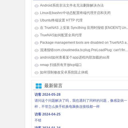
Android系统非法文件名无法删除解决办法
Linux在bashrc中动态配置终端代理开启和关闭
Ubuntu终端设置 HTTP 代理
在 TrueNAS 上安装 Syncthing 应用时报错 [E
TrueNAS如何配置全局代理
Package management tools
混淆报错com.cloudmedia.tv.plug.PreLoadPlug: can't find referenced class java.lang.i
android如何查看某个app进程内部加载的so库
nmap 扫描所有开放tcp端口
如何强制修改安卓系统阻止休眠
最新留言
访客
2024-05-28
请问这个问题解决了吗，我也遇到了同样的问题，像感染病一
样，不管怎么换手机换电脑换连接线都一样
访客
2024-04-25
不错