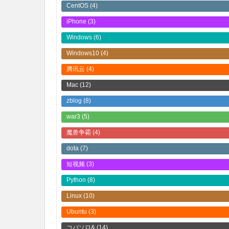
CentOS
(4)
iPhone
(3)
Windows
(6)
Windows10
(4)
腾讯云
(4)
Mac
(12)
zblog
(8)
war3
(5)
魔兽争霸
(4)
dota
(7)
短视频
(3)
Python
(8)
Linux
(10)
Ubuntu
(3)
コバソロ&
(14)