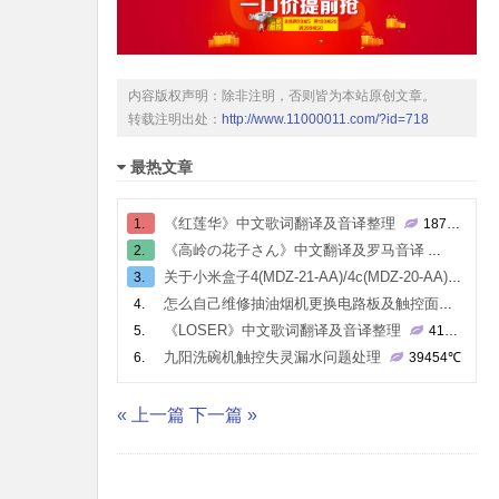
内容版权声明：除非注明，否则皆为本站原创文章。
转载注明出处：
http://www.11000011.com/?id=718
最热文章
《红莲华》中文歌词翻译及音译整理
1.
187795
℃
《高岭の花子さん》中文翻译及罗马音译
2.
80674
关于小米盒子4(MDZ-21-AA)/4c(MDZ-20-AA)的root
3.
怎么自己维修抽油烟机更换电路板及触控面板
4.
43
《LOSER》中文歌词翻译及音译整理
5.
41303
℃
九阳洗碗机触控失灵漏水问题处理
6.
39454
℃
« 上一篇
下一篇 »