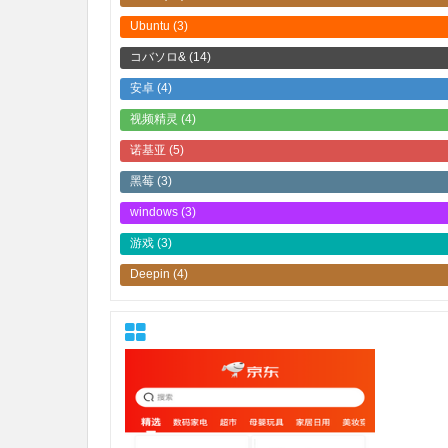
Ubuntu
(3)
コバソロ&
(14)
安卓
(4)
视频精灵
(4)
诺基亚
(5)
黑莓
(3)
windows
(3)
游戏
(3)
Deepin
(4)