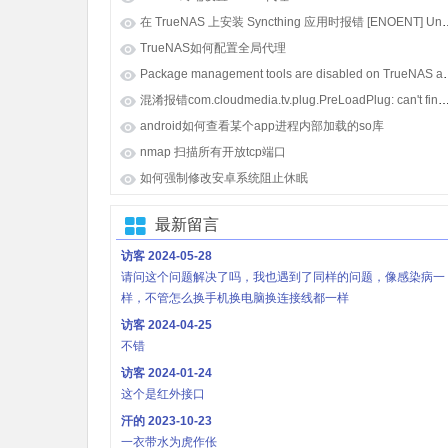
在 TrueNAS 上安装 Syncthing 应用时报错 [E
TrueNAS如何配置全局代理
Package management tools
混淆报错com.cloudmedia.tv.plug.PreLoadPlug: can't find referenced class java.lang.i
android如何查看某个app进程内部加载的so库
nmap 扫描所有开放tcp端口
如何强制修改安卓系统阻止休眠
最新留言
访客
2024-05-28
请问这个问题解决了吗，我也遇到了同样的问题，像感染病一
样，不管怎么换手机换电脑换连接线都一样
访客
2024-04-25
不错
访客
2024-01-24
这个是红外接口
汗的
2023-10-23
一衣带水为虎作伥