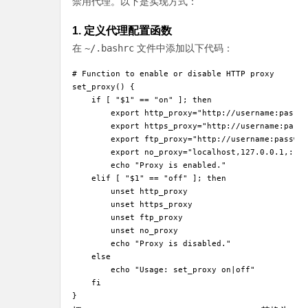
禁用代理。以下是实现方式：
1. 定义代理配置函数
在
~/.bashrc
文件中添加以下代码：
# Function to enable or disable HTTP proxy

set_proxy() {

    if [ "$1" == "on" ]; then

        export http_proxy="http://username:passwo
        export https_proxy="http://username:passw
        export ftp_proxy="http://username:passwor
        export no_proxy="localhost,127.0.0.1,::1"
        echo "Proxy is enabled."

    elif [ "$1" == "off" ]; then

        unset http_proxy

        unset https_proxy

        unset ftp_proxy

        unset no_proxy

        echo "Proxy is disabled."

    else

        echo "Usage: set_proxy on|off"

    fi

}