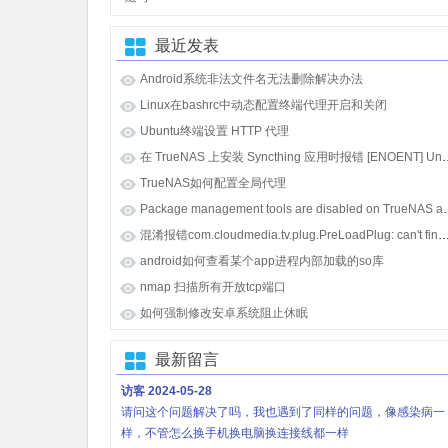
最近发表
Android系统非法文件名无法删除解决办法
Linux在bashrc中动态配置终端代理开启和关闭
Ubuntu终端设置 HTTP 代理
在 TrueNAS 上安装 Syncthing 应用时报错 [E
TrueNAS如何配置全局代理
Package management tools
混淆报错com.cloudmedia.tv.plug.PreLoadPlug: can't find referenced class java.lang.i
android如何查看某个app进程内部加载的so库
nmap 扫描所有开放tcp端口
如何强制修改安卓系统阻止休眠
最新留言
访客
2024-05-28
请问这个问题解决了吗，我也遇到了同样的问题，像感染病一
样，不管怎么换手机换电脑换连接线都一样