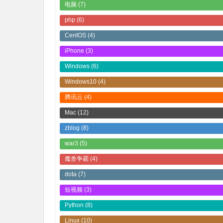
电脑
(7)
php
(6)
CentOS
(4)
iPhone
(3)
Windows
(6)
Windows10
(4)
腾讯云
(4)
Mac
(12)
zblog
(8)
war3
(5)
魔兽争霸
(4)
dota
(7)
短视频
(3)
Python
(8)
Linux
(10)